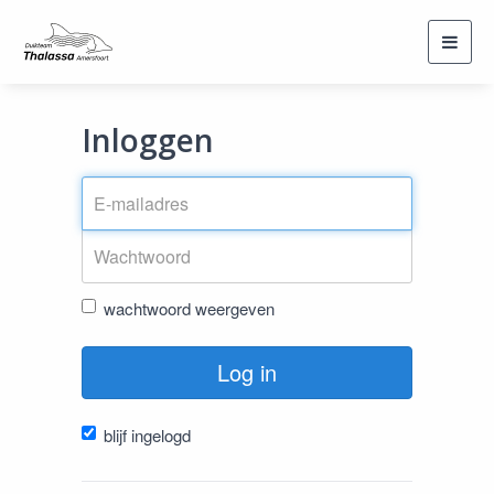
Toggl
navig
Inloggen
wachtwoord weergeven
Log in
blijf ingelogd