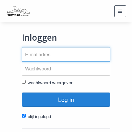
Toggl
navig
Inloggen
wachtwoord weergeven
Log in
blijf ingelogd