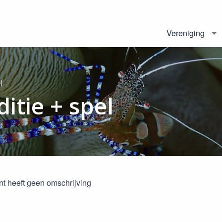
Vereniging
l
itie + spel
t heeft geen omschrijving