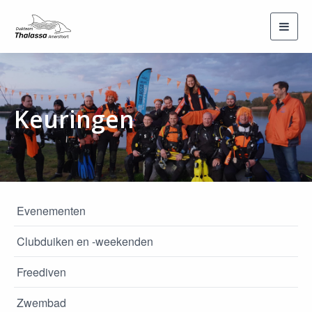
Toggl
navig
Keuringen
Evenementen
Clubduiken en -weekenden
Freediven
Zwembad